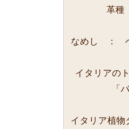
革種
なめし 
イタリアの
「
イタリア植物