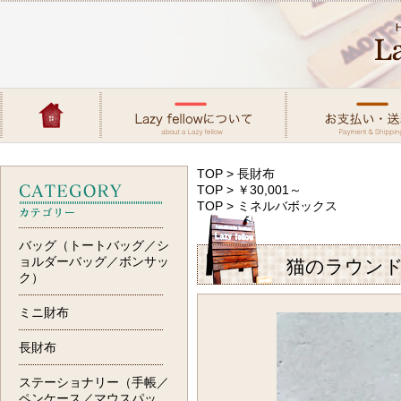
TOP
>
長財布
TOP
>
￥30,001～
TOP
>
ミネルバボックス
バッグ（トートバッグ／シ
ョルダーバッグ／ボンサッ
猫のラウン
ク）
ミニ財布
長財布
ステーショナリー（手帳／
ペンケース／マウスパッ